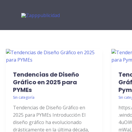
Ir
al
contenido
Tendencias
Tende
de
de
Tendencias de Diseño
Tend
Diseño
Diseñ
Gráfico
Gráfico en 2025 para
Gráfic
Gráf
en
en
PYMEs
Pym
2025
2025
Sin categoría
Sin cate
para
para
Tendencias de Diseño Gráfico en
https:
PYMEs
Pyme
2025 para PYMEs Introducción El
.wind
diseño gráfico ha evolucionado
4uOiW
drásticamente en la última década,
mWaL