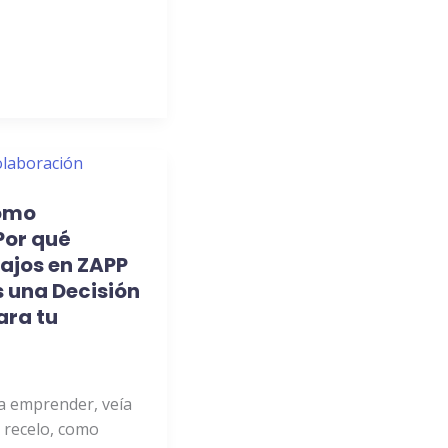
como
Por qué
ajos en ZAPP
s una Decisión
ara tu
 emprender, veía
n recelo, como