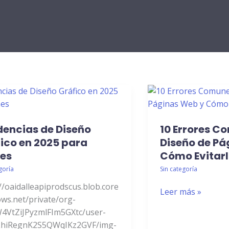
ncias
10
Errores
encias de Diseño
10 Errores C
o
Comunes
o
ico en 2025 para
en
Diseño de Pá
el
es
Cómo Evitar
Diseño
goría
Sin categoría
de
//oaidalleapiprodscus.blob.core
Leer más »
s
Páginas
ows.net/private/org-
Web
4VtZiJPyzmlFIm5GXtc/user-
y
hiRegnK2S5QWqIKz2GVF/img-