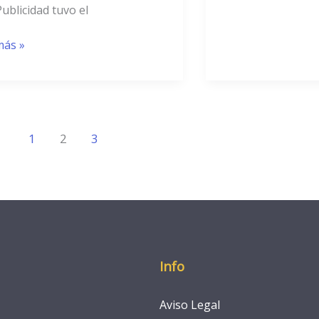
ublicidad tuvo el
más »
1
2
3
Info
Aviso Legal