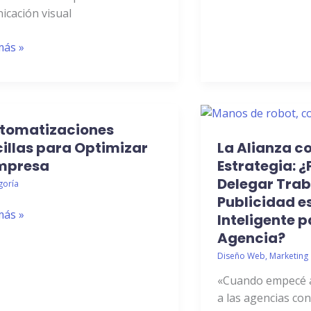
icación visual
más »
utomatizaciones
La
atizaciones
illas para Optimizar
Alianza
La Alianza 
las
como
Empresa
Estrategia: ¿
Estrategia:
Delegar Trab
goría
izar
¿Por
Publicidad e
más »
qué
Inteligente p
esa
Delegar
Agencia?
Trabajos
Diseño Web
,
Marketing
en
«Cuando empecé a
ZAPP
a las agencias co
Publicidad