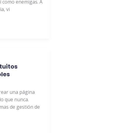
i como enemigas. A
a, vi
tuitos
les
crear una página
lo que nunca.
emas de gestión de