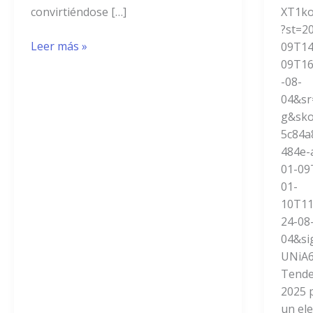
convirtiéndose […]
XT1k
?st=2
Leer más »
09T1
09T1
-08-
04&sr
g&sko
5c84a
484e-
01-0
01-
10T1
24-08
04&si
UNiA
Tende
2025 
un ele