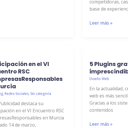
competidoras, cas
es
base de experienci
una
Decisión
Leer más »
Inteligente
para
tu
Agencia?
ipación
5
icipación en el VI
5 Plugins gra
Plugins
uentro RSC
gratuitos
imprescindib
imprescindibles
presasResponsables
Diseño Web
ntro
urcia
En la actualidad, 
ng
,
Redes Sociales
,
Sin categoría
web es más sencil
esasResponsables
Gracias a los sist
ublicidad destaca su
contenidos
ipación en el VI Encuentro RSC
a
esasResponsables en Murcia
Leer más »
sado 14 de marzo,