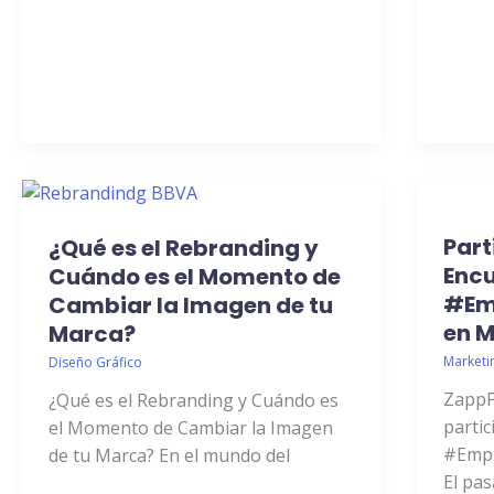
¿Qué
Partic
Part
es
en
¿Qué es el Rebranding y
el
el
Enc
Cuándo es el Momento de
Rebranding
VI
#Em
Cambiar la Imagen de tu
y
Encue
en M
Marca?
Cuándo
RSC
Marketi
Diseño Gráfico
es
#Empr
ZappP
¿Qué es el Rebranding y Cuándo es
el
en
partic
el Momento de Cambiar la Imagen
Momento
Murci
#Empr
de tu Marca? En el mundo del
de
El pa
Cambiar