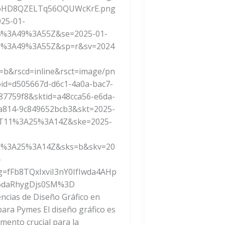
Cómo
oHD8QZELTq56OQUWcKrE.png
Evitarlos
025-01-
4%3A49%3A55Z&se=2025-01-
6%3A49%3A55Z&sp=r&sv=2024
=b&rscd=inline&rsct=image/pn
id=d505667d-d6c1-4a0a-bac7-
87759f8&sktid=a48cca56-e6da-
a814-9c849652bcb3&skt=2025-
9T11%3A25%3A14Z&ske=2025-
1%3A25%3A14Z&sks=b&skv=20
-
g=fFb8TQxIxviI3nY0IfIwda4AHp
6daRhygDjs0SM%3D
ncias de Diseño Gráfico en
para Pymes El diseño gráfico es
mento crucial para la