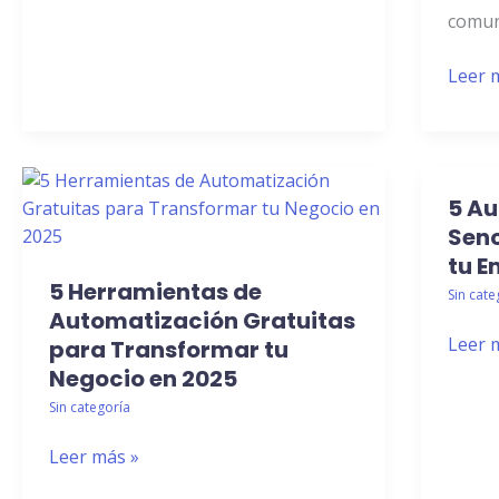
comun
Leer 
5 A
5
5
Herramientas
Autom
Senc
de
Sencil
tu 
5 Herramientas de
Automatización
para
Sin cate
Gratuitas
Automatización Gratuitas
Optim
Leer 
para
tu
para Transformar tu
Transformar
Empr
Negocio en 2025
tu
Sin categoría
Negocio
en
Leer más »
2025